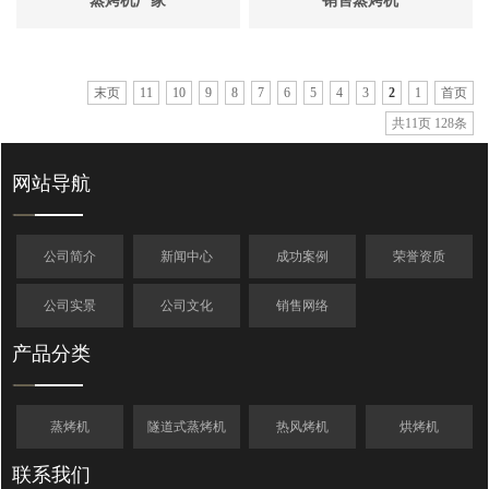
蒸烤机厂家
销售蒸烤机
末页
11
10
9
8
7
6
5
4
3
2
1
首页
共11页 128条
网站导航
公司简介
新闻中心
成功案例
荣誉资质
公司实景
公司文化
销售网络
产品分类
蒸烤机
隧道式蒸烤机
热风烤机
烘烤机
联系我们