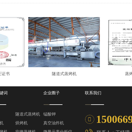
证证书
隧道式蒸烤机
蒸
键词
企业圈子
联系我们
隧道式蒸烤机
锰酸钾
150066
机
烘烤机
真空油炸机
烤机
安徽蒸烤机
微量元素分析仪