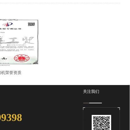
烤机荣誉资质
关注我们
99398