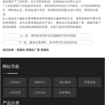
是设置好了工作时间，在工作时间到后，机器就会自动停止运行。
7.工作的尾部工作就是出料清洗，等到滚筒内外的压力平衡后，古代滚筒将料放
出，将料放出后，将设备进行清洗，使用的清洗剂配水进行清洗。再用清水清
洗。
以上就是在小编给大家讲解的使用滚揉机正确使用的方法，使用滚揉机中要注意
的使用规范，多年从事滚揉机的生产加工，拥有自己的滚揉机厂家，能够为客户
提供的服务，好的保障滚揉机的质量，为客户提供加周到的服务。
上一条：
蒸烤机使用常见问题解析与应对指南
下一条：
隧道式蒸烤机：多功用与灵活性的结合
相关标签：
滚揉机
滚揉机厂家
滚揉机
网站导航
公司简介
新闻中心
成功案例
荣誉资质
公司实景
公司文化
销售网络
产品分类